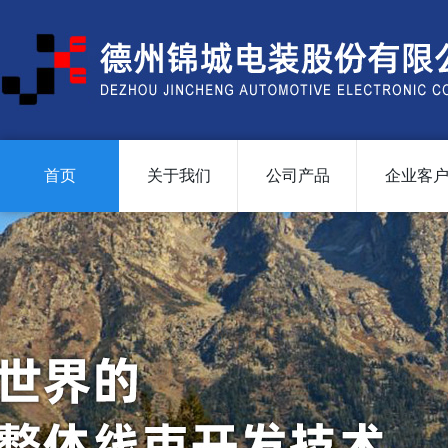
首页
关于我们
公司产品
企业客